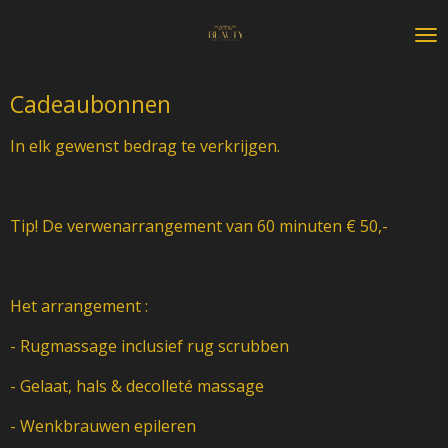
Ga
direct
naar
de
Cadeaubonnen
hoofdinhoud
In elk gewenst bedrag te verkrijgen.
Tip! De verwenarrangement van 60 minuten € 50,-
Het arrangement :
- Rugmassage inclusief rug scrubben
- Gelaat, hals & decolleté massage
- Wenkbrauwen epileren