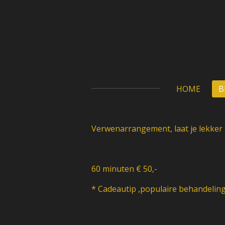
Ga
direct
naar
de
hoofdinhoud
HOME
B
Verwenarrangement, laat je lekker 
60 minuten € 50,-
* Cadeautip ,populaire behandelin